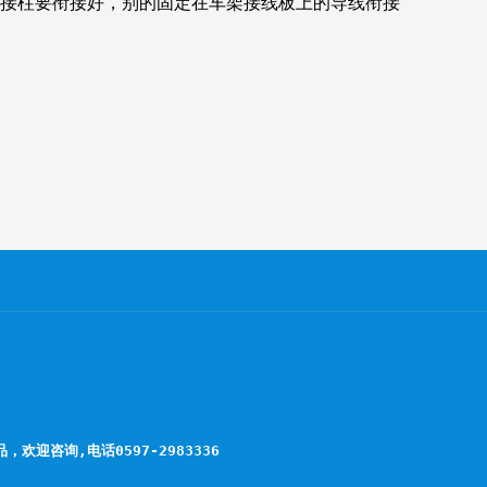
的接柱要衔接好，别的固定在车架接线板上的导线衔接
欢迎咨询,电话0597-2983336