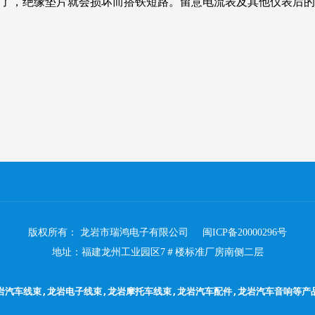
久了，绝缘垫片就会损坏而搭铁短路。留意电流表及其他仪表后
版权所有： 龙岩市瑞鸿电子有限公司
闽ICP备20000296号
地址：福建龙州工业园区7＃楼标准厂房南侧二层
岩汽车线束
,龙岩电子线束,龙岩摩托车线束,
龙岩汽车配件
,龙岩汽车音响等产品，