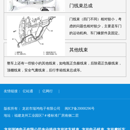
门线束总成
门线束（四门不同）相对较小，考
虑的问题也相对较少，主要是车门
的运动机构、车门橡胶件及固定。
其他线束
整车上还有一些较小的其他线束，如电瓶正负极线束，后除霜正负极线束，
顶棚线束，安全气囊线束，后行李箱线束总成等。
友情链接：
亿站通
亿网行
版权所有： 龙岩市瑞鸿电子有限公司
闽ICP备20000296号
地址：福建龙州工业园区7＃楼标准厂房南侧二层
龙岩瑞鸿电子有限公司专业提供
龙岩汽车线束
,龙岩电子线束,龙岩摩托车