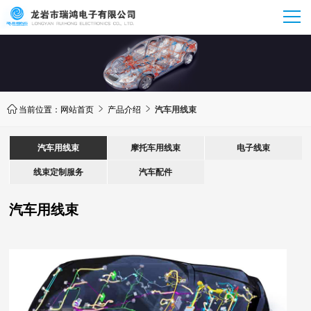



当前位置：
网站首页
产品介绍
汽车用线束
汽车用线束
摩托车用线束
电子线束
线束定制服务
汽车配件
汽车用线束